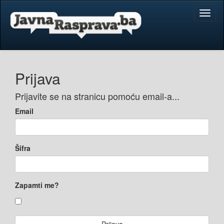
Toggl
naviga
Prijava
Prijavite se na stranicu pomoću email-a...
Email
Šifra
Zapamti me?