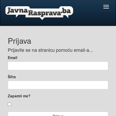
Toggl
naviga
Prijava
Prijavite se na stranicu pomoću email-a...
Email
Šifra
Zapamti me?