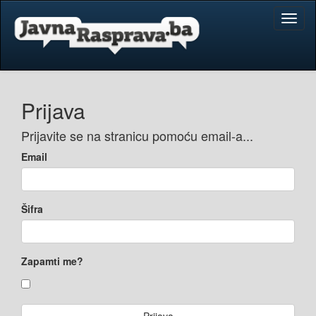
Toggl
naviga
Prijava
Prijavite se na stranicu pomoću email-a...
Email
Šifra
Zapamti me?