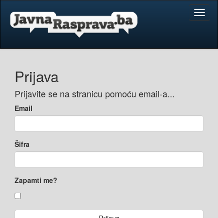
Toggl
naviga
Prijava
Prijavite se na stranicu pomoću email-a...
Email
Šifra
Zapamti me?