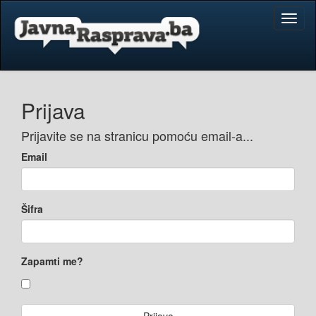
Toggl
naviga
Prijava
Prijavite se na stranicu pomoću email-a...
Email
Šifra
Zapamti me?