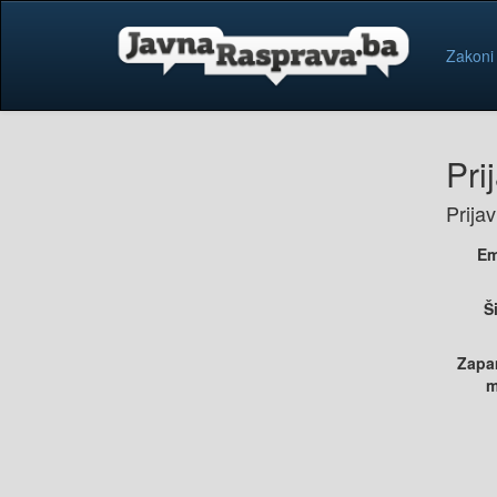
Zakoni
Pri
Prija
Em
Š
Zapa
m