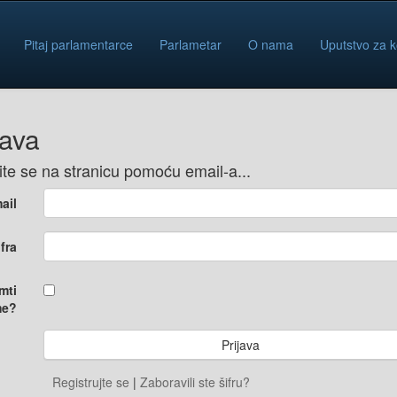
Pitaj parlamentarce
Parlametar
O nama
Uputstvo za k
java
vite se na stranicu pomoću email-a...
ail
ifra
mti
e?
Registrujte se
|
Zaboravili ste šifru?