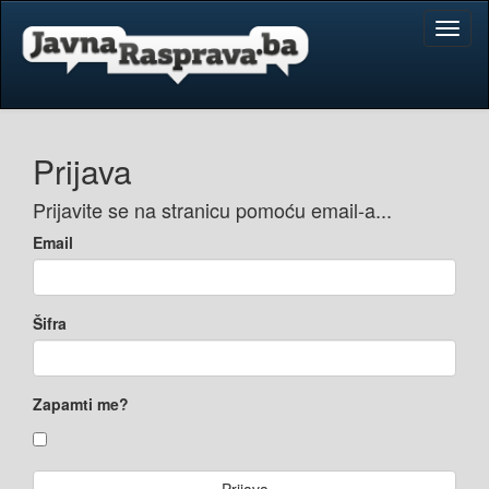
Toggl
naviga
Prijava
Prijavite se na stranicu pomoću email-a...
Email
Šifra
Zapamti me?