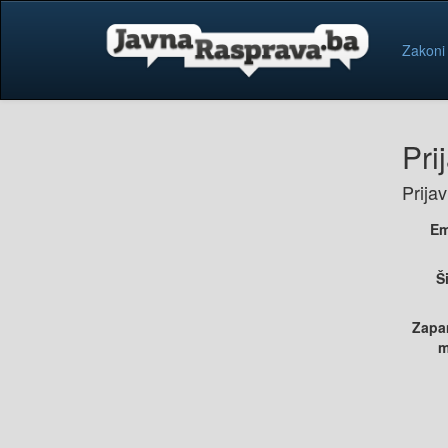
Zakoni
Pri
Prija
Em
Š
Zapa
m