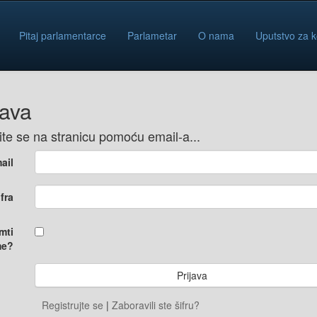
Pitaj parlamentarce
Parlametar
O nama
Uputstvo za k
java
vite se na stranicu pomoću email-a...
ail
ifra
mti
e?
Registrujte se
|
Zaboravili ste šifru?