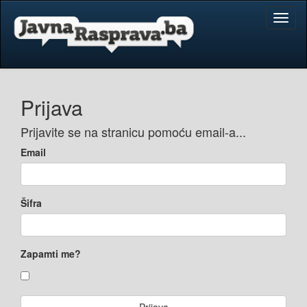
Toggl
naviga
Prijava
Prijavite se na stranicu pomoću email-a...
Email
Šifra
Zapamti me?