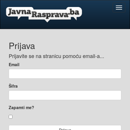
Toggl
naviga
Prijava
Prijavite se na stranicu pomoću email-a...
Email
Šifra
Zapamti me?