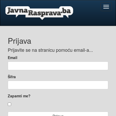
Toggl
naviga
Prijava
Prijavite se na stranicu pomoću email-a...
Email
Šifra
Zapamti me?