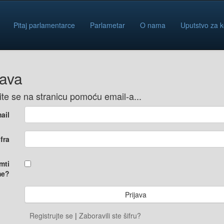
Pitaj parlamentarce
Parlametar
O nama
Uputstvo za k
java
vite se na stranicu pomoću email-a...
ail
ifra
mti
e?
Registrujte se
|
Zaboravili ste šifru?