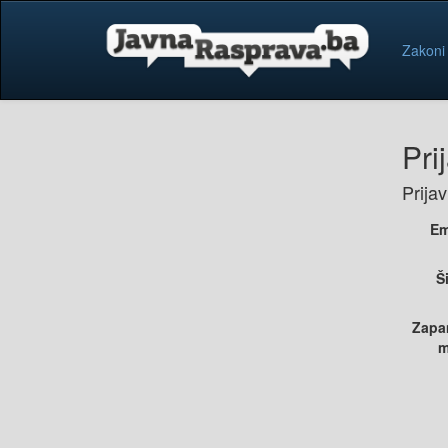
Zakoni
Pri
Prija
Em
Š
Zapa
m