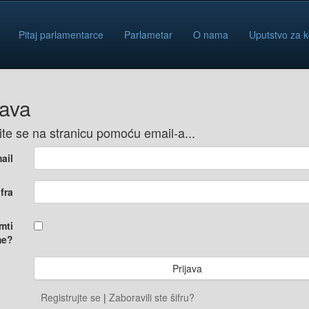
Pitaj parlamentarce
Parlametar
O nama
Uputstvo za k
java
vite se na stranicu pomoću email-a...
ail
ifra
mti
e?
Registrujte se
|
Zaboravili ste šifru?