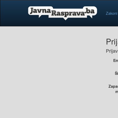
Zakoni
Pri
Prija
Em
Š
Zapa
m