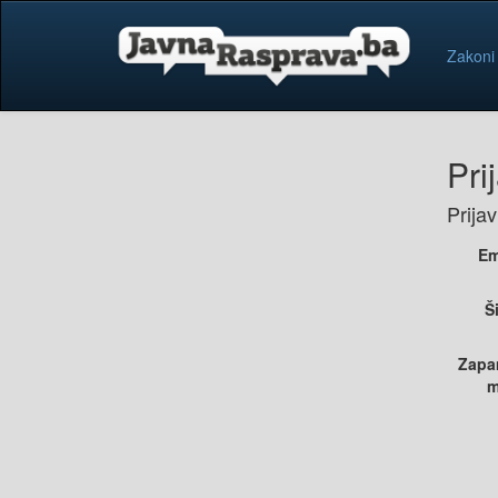
Zakoni
Pri
Prija
Em
Š
Zapa
m