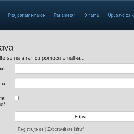
Pitaj parlamentarce
Parlametar
O nama
Uputstvo za k
java
vite se na stranicu pomoću email-a...
ail
ifra
mti
e?
Registrujte se
|
Zaboravili ste šifru?