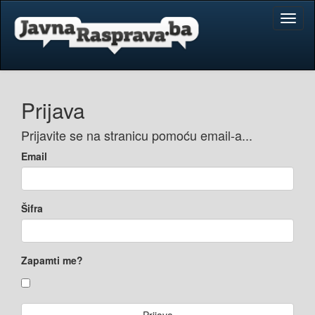
Toggl
naviga
Prijava
Prijavite se na stranicu pomoću email-a...
Email
Šifra
Zapamti me?