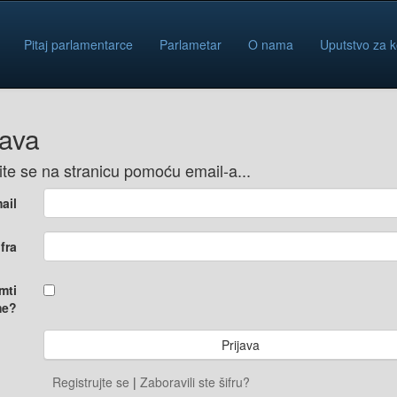
Pitaj parlamentarce
Parlametar
O nama
Uputstvo za k
java
vite se na stranicu pomoću email-a...
ail
ifra
mti
e?
Registrujte se
|
Zaboravili ste šifru?