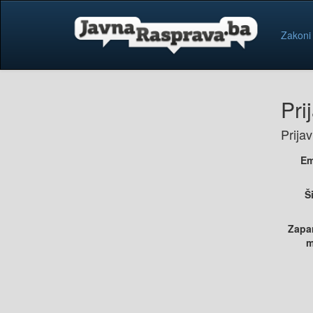
Zakoni
Pri
Prija
Em
Š
Zapa
m