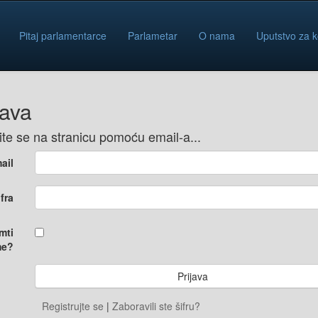
Pitaj parlamentarce
Parlametar
O nama
Uputstvo za k
java
vite se na stranicu pomoću email-a...
ail
ifra
mti
e?
Registrujte se
|
Zaboravili ste šifru?