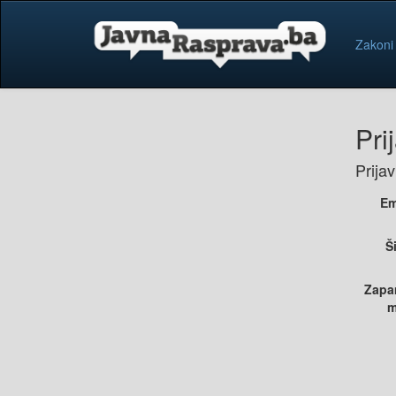
Zakoni
Pri
Prija
Em
Š
Zapa
m