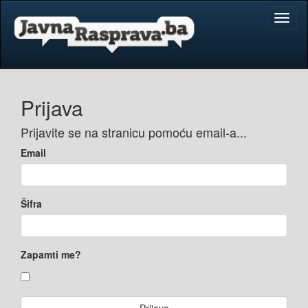
Toggl
naviga
Prijava
Prijavite se na stranicu pomoću email-a...
Email
Šifra
Zapamti me?