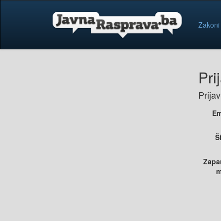
Zakoni
Pri
Prija
Em
Š
Zapa
m