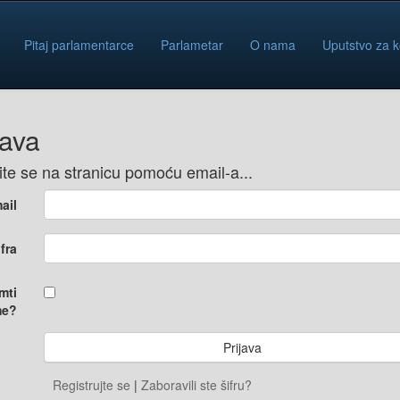
Pitaj parlamentarce
Parlametar
O nama
Uputstvo za k
java
vite se na stranicu pomoću email-a...
ail
ifra
mti
e?
Registrujte se
|
Zaboravili ste šifru?