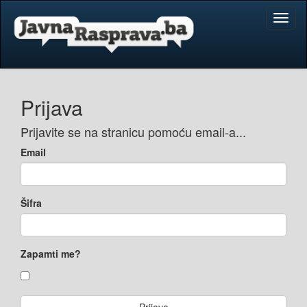
Toggl
naviga
Prijava
Prijavite se na stranicu pomoću email-a...
Email
Šifra
Zapamti me?