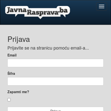
Toggl
naviga
Prijava
Prijavite se na stranicu pomoću email-a...
Email
Šifra
Zapamti me?