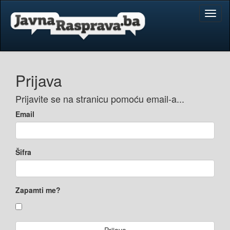
Toggl
naviga
Prijava
Prijavite se na stranicu pomoću email-a...
Email
Šifra
Zapamti me?