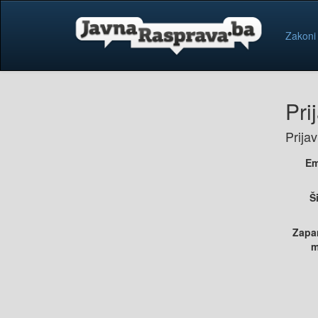
Zakoni
Pri
Prija
Em
Š
Zapa
m