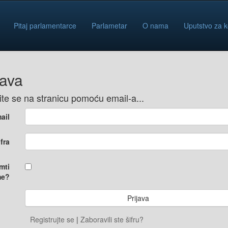
Pitaj parlamentarce
Parlametar
O nama
Uputstvo za k
java
vite se na stranicu pomoću email-a...
ail
ifra
mti
e?
Registrujte se
|
Zaboravili ste šifru?