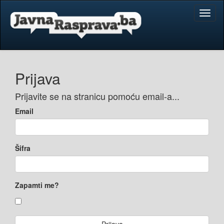
Toggl
naviga
Prijava
Prijavite se na stranicu pomoću email-a...
Email
Šifra
Zapamti me?