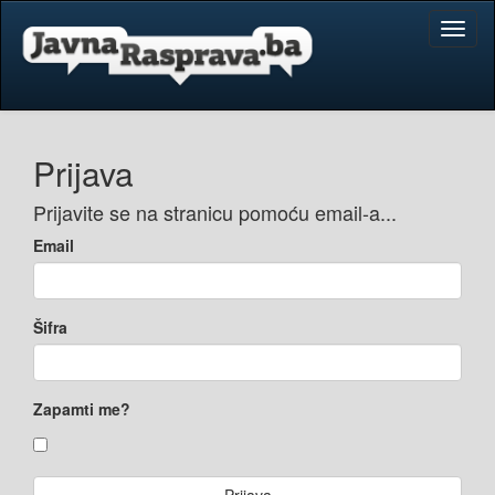
Toggl
naviga
Prijava
Prijavite se na stranicu pomoću email-a...
Email
Šifra
Zapamti me?