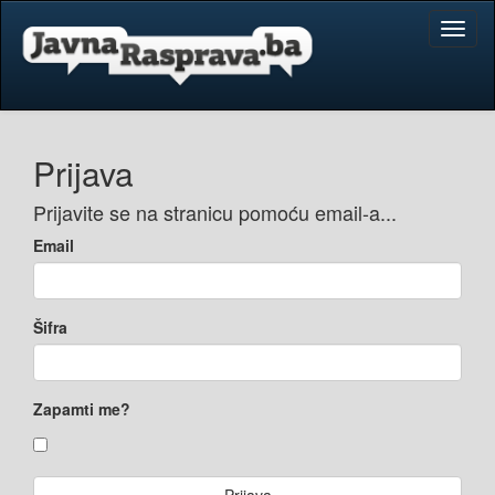
Toggl
naviga
Prijava
Prijavite se na stranicu pomoću email-a...
Email
Šifra
Zapamti me?