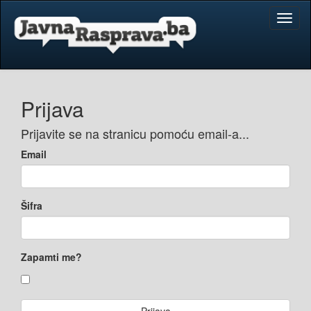
Toggl
naviga
Prijava
Prijavite se na stranicu pomoću email-a...
Email
Šifra
Zapamti me?