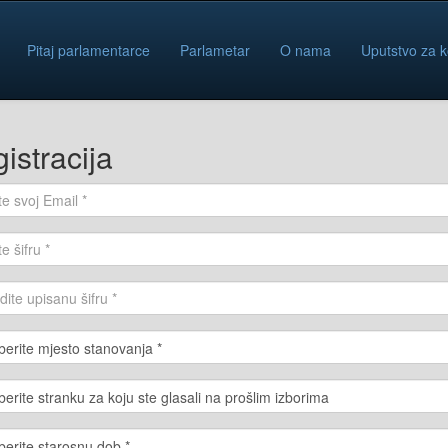
Pitaj parlamentarce
Parlametar
O nama
Uputstvo za k
istracija