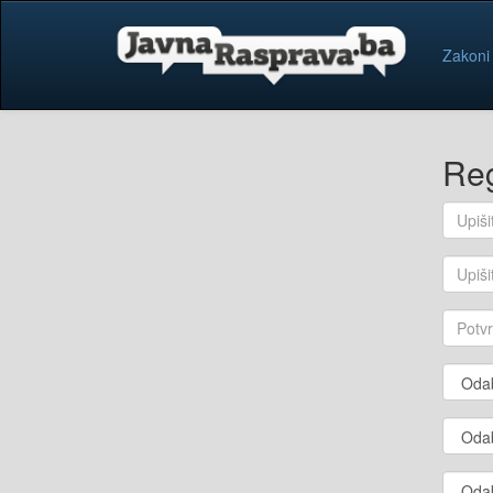
Zakoni
Reg