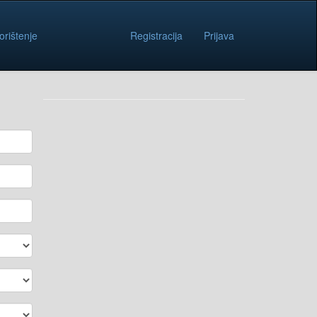
orištenje
Registracija
Prijava