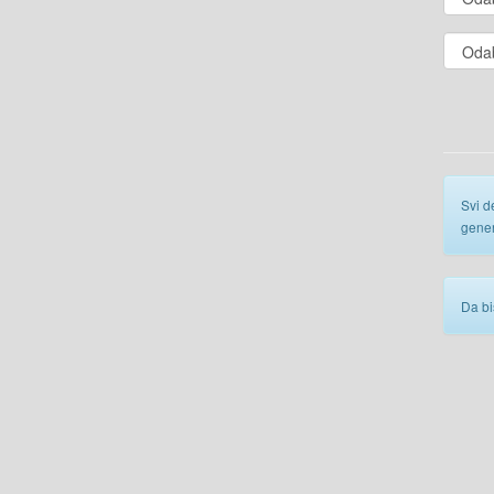
Svi d
gener
Da bi