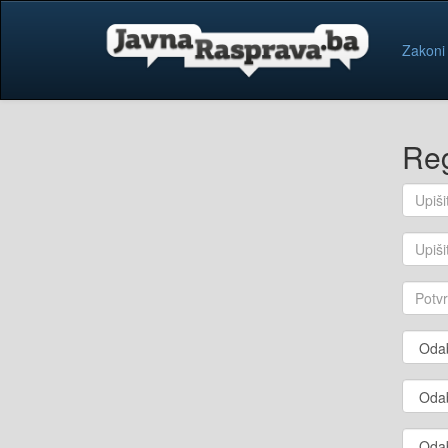
Zakoni
Reg