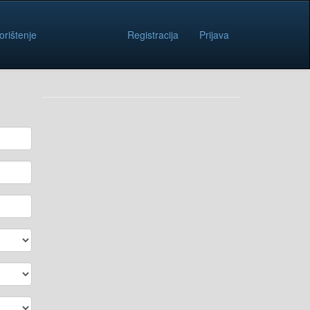
orištenje
Registracija
Prijava