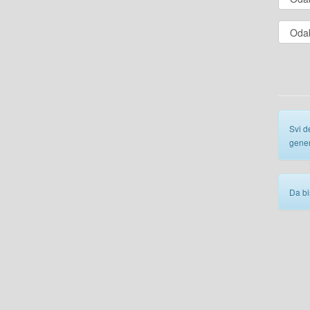
Svi d
gener
Da bi