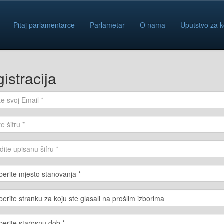
Pitaj parlamentarce
Parlametar
O nama
Uputstvo za k
istracija