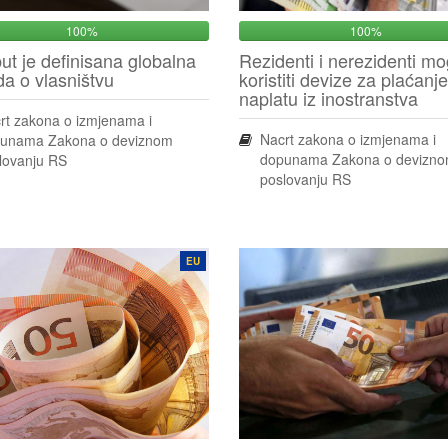
100%
100%
put je definisana globalna
Rezidenti i nerezidenti m
da o vlasništvu
koristiti devize za plaćanje
naplatu iz inostranstva
rt zakona o izmjenama i
Nacrt zakona o izmjenama i
unama Zakona o deviznom
dopunama Zakona o devizn
lovanju RS
poslovanju RS
EU