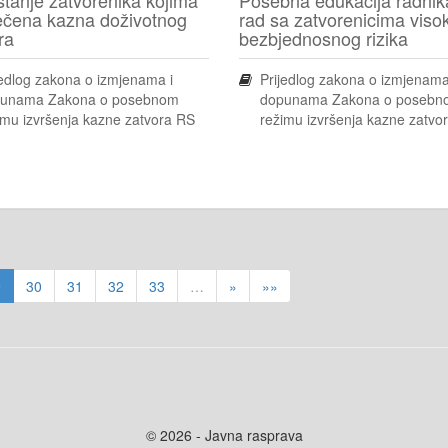
rečena kazna doživotnog
rad sa zatvorenicima viso
ra
bezbjednosnog rizika
jedlog zakona o izmjenama i
Prijedlog zakona o izmjenama
unama Zakona o posebnom
dopunama Zakona o posebn
imu izvršenja kazne zatvora RS
režimu izvršenja kazne zatvo
9
30
31
32
33
…
»
»»
© 2026 - Javna rasprava