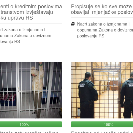
enti o kreditnim poslovima
Propisuje se ko sve može
stranstvom izvještavaju
obavljati mjenjačke poslo
sku upravu RS
Nacrt zakona o izmjenama i
rt zakona o izmjenama i
dopunama Zakona o devizn
unama Zakona o deviznom
poslovanju RS
lovanju RS
100%
100%
tanje zatvorenika kojima
Posebna edukacija radnik