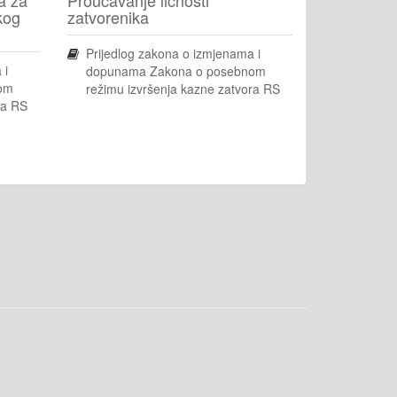
kog
zatvorenika
Prijedlog zakona o izmjenama i
 i
dopunama Zakona o posebnom
om
režimu izvršenja kazne zatvora RS
ra RS