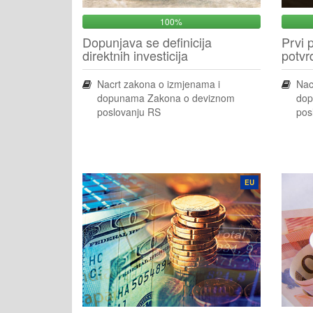
100%
Dopunjava se definicija
Prvi 
direktnih investicija
potvr
Nacrt zakona o izmjenama i
Nac
dopunama Zakona o deviznom
dop
poslovanju RS
pos
EU