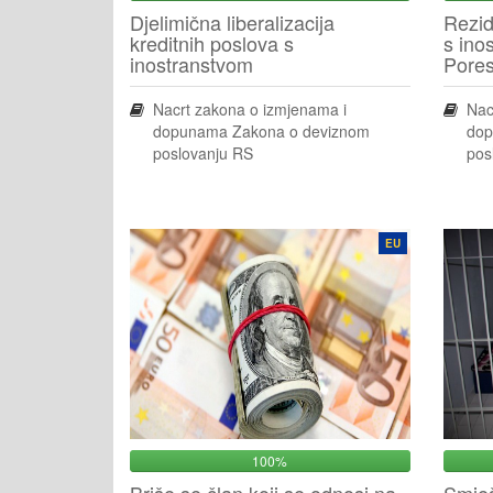
Djelimična liberalizacija
Rezid
kreditnih poslova s
s ino
inostranstvom
Pore
Nacrt zakona o izmjenama i
Nac
dopunama Zakona o deviznom
dop
poslovanju RS
pos
EU
100%
Briše se član koji se odnosi na
Smješ