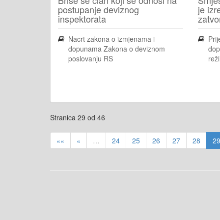
postupanje deviznog
je iz
inspektorata
zatvo
Nacrt zakona o izmjenama i
Pri
dopunama Zakona o deviznom
dop
poslovanju RS
rež
Stranica 29 od 46
««
«
…
24
25
26
27
28
2