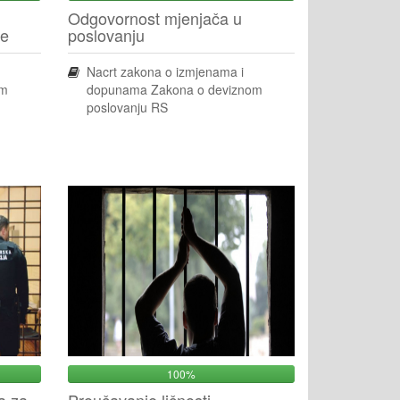
Odgovornost mjenjača u
ve
poslovanju
Nacrt zakona o izmjenama i
om
dopunama Zakona o deviznom
poslovanju RS
100%
a za
Proučavanje ličnosti