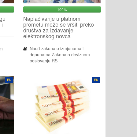
100%
ogu
Naplaćivanje u platnom
 i
prometu može se vršiti preko
društva za izdavanje
elektronskog novca
Nacrt zakona o izmjenama i
om
dopunama Zakona o deviznom
poslovanju RS
EU
EU