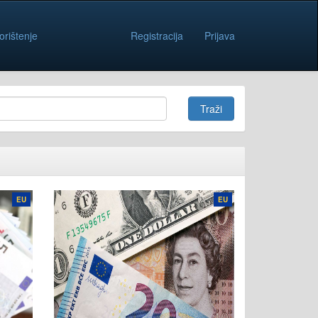
orištenje
Registracija
Prijava
EU
EU