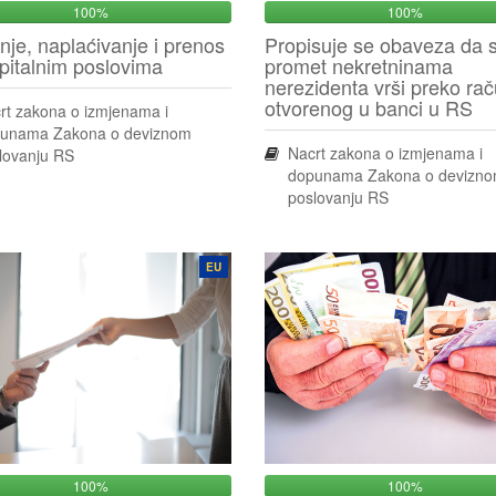
100%
100%
nje, naplaćivanje i prenos
Propisuje se obaveza da 
pitalnim poslovima
promet nekretninama
nerezidenta vrši preko ra
otvorenog u banci u RS
rt zakona o izmjenama i
unama Zakona o deviznom
Nacrt zakona o izmjenama i
lovanju RS
dopunama Zakona o devizn
poslovanju RS
EU
100%
100%