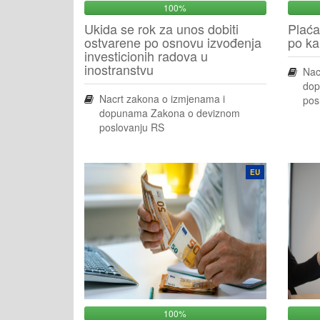
100%
Ukida se rok za unos dobiti
Plaća
ostvarene po osnovu izvođenja
po ka
investicionih radova u
inostranstvu
Nac
dop
Nacrt zakona o izmjenama i
pos
dopunama Zakona o deviznom
poslovanju RS
EU
100%