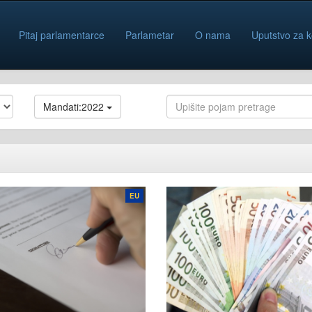
Pitaj parlamentarce
Parlametar
O nama
Uputstvo za k
Mandati:2022
EU