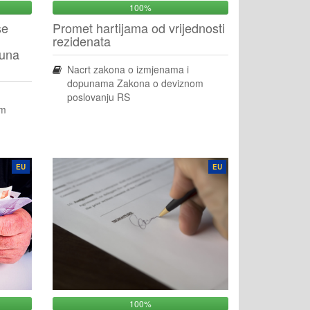
100%
se
Promet hartijama od vrijednosti
rezidenata
čuna
Nacrt zakona o izmjenama i
dopunama Zakona o deviznom
poslovanju RS
om
EU
EU
100%