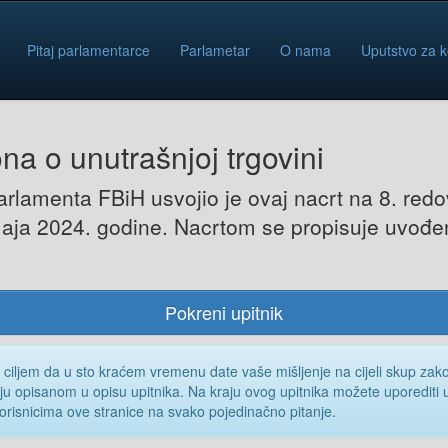
Pitaj parlamentarce
Parlametar
O nama
Uputstvo za k
na o unutrašnjoj trgovini
lamenta FBiH usvojio je ovaj nacrt na 8. redov
maja 2024. godine. Nacrtom se propisuje uvođe
Pokreni upitnik
a ciljem da u sto kraćem vremenu date vaše mišljenje na cijeli skup zak
iju opisanom u opisu upitnika. Na kraju ovog upitnika možete uporediti u
korisnicima ove stranice na svako pojedinačno pitanje.