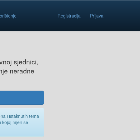
orištenje
Registracija
Prijava
noj sjednici,
nje neradne
ona i istaknutih tema
 kojoj mjeri se