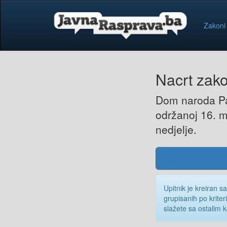
Zakoni
Nacrt zako
Dom naroda Par
održanoj 16. 
nedjelje.
Upitnik je kreiran s
grupisanih po kriter
slažete sa ostalim 