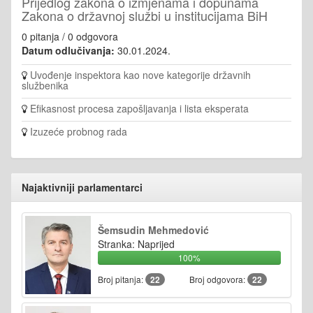
Prijedlog zakona o izmjenama i dopunama
Zakona o državnoj službi u institucijama BiH
0 pitanja / 0 odgovora
Datum odlučivanja:
30.01.2024.
Uvođenje inspektora kao nove kategorije državnih
službenika
Efikasnost procesa zapošljavanja i lista eksperata
Izuzeće probnog rada
Najaktivniji parlamentarci
Šemsudin Mehmedović
Stranka: Naprijed
100%
Broj pitanja:
22
Broj odgovora:
22