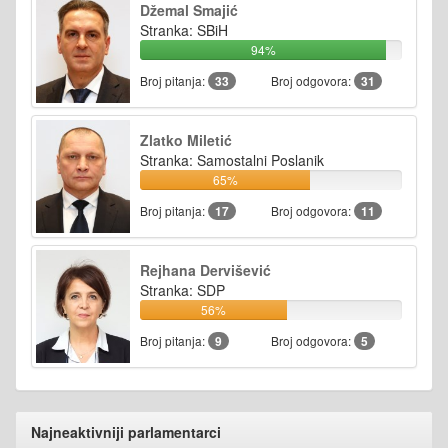
Džemal Smajić
Stranka: SBiH
94%
Broj pitanja:
33
Broj odgovora:
31
Zlatko Miletić
Stranka: Samostalni Poslanik
65%
Broj pitanja:
17
Broj odgovora:
11
Rejhana Dervišević
Stranka: SDP
56%
Broj pitanja:
9
Broj odgovora:
5
Najneaktivniji parlamentarci