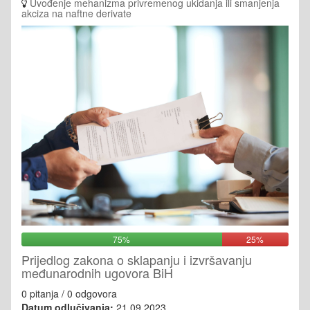
Uvođenje mehanizma privremenog ukidanja ili smanjenja
akciza na naftne derivate
75%
25%
Prijedlog zakona o sklapanju i izvršavanju
međunarodnih ugovora BiH
0 pitanja / 0 odgovora
Datum odlučivanja:
21.09.2023.