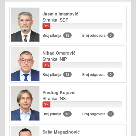
Jasmin Imamović
Stranka: SDP
0%
Broj pitanja:
19
Broj odgovora:
0
Nihad Omerović
Stranka: NIP
0%
Broj pitanja:
13
Broj odgovora:
0
Predrag Kojović
Stranka: NS
0%
Broj pitanja:
13
Broj odgovora:
0
Saša Magazinović