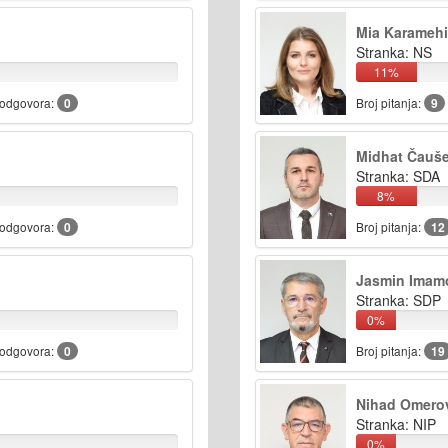
Mia Karamehi
Stranka: NS
11%
 odgovora:
0
Broj pitanja:
9
Midhat Čauše
Stranka: SDA
8%
 odgovora:
0
Broj pitanja:
12
Jasmin Imam
Stranka: SDP
0%
 odgovora:
0
Broj pitanja:
19
Nihad Omero
Stranka: NIP
0%