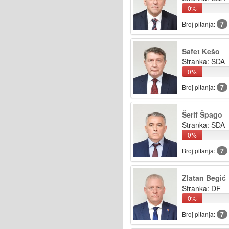
0%
Broj pitanja:
7
Safet Kešo
Stranka: SDA
0%
Broj pitanja:
7
Šerif Špago
Stranka: SDA
0%
Broj pitanja:
7
Zlatan Begić
Stranka: DF
0%
Broj pitanja:
7