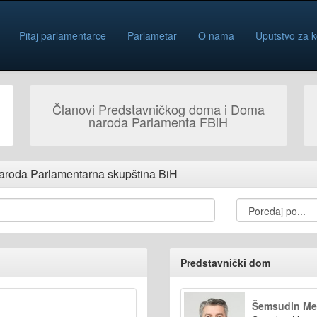
Pitaj parlamentarce
Parlametar
O nama
Uputstvo za k
Članovi Predstavničkog doma i Doma
naroda Parlamenta FBiH
aroda Parlamentarna skupština BiH
Predstavnički dom
Šemsudin Me