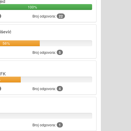
jed
100%
Broj odgovora:
22
išević
56%
Broj odgovora:
5
 FK
%
Broj odgovora:
4
Broj odgovora:
1