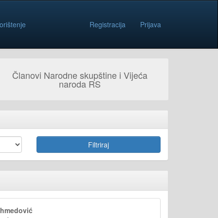
orištenje
Registracija
Prijava
Članovi Narodne skupštine i Vijeća
naroda RS
hmedović