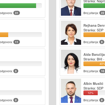
Stranka: Napri
 odgovora:
31
Broj pitanja:
22
Rejhana Derv
Stranka: SDP
 odgovora:
11
Broj pitanja:
9
Aida Baručija
Stranka: BHI -
40
 odgovora:
0
Broj pitanja:
10
Albin Muslić
Stranka: SDP
12%
 odgovora:
0
Broj pitanja:
8