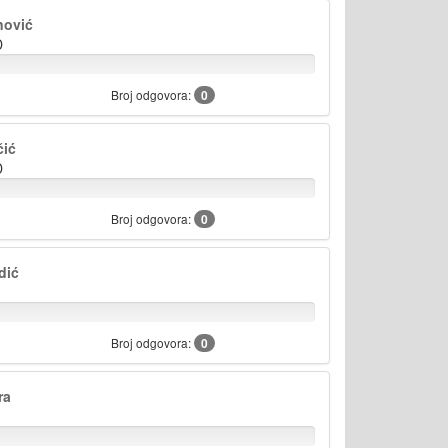
nović
D
Broj odgovora:
0
čić
D
Broj odgovora:
0
dić
Broj odgovora:
0
ra