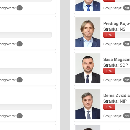
 odgovora:
0
Broj pitanja:
13
Predrag Kojo
Stranka: NS
0%
 odgovora:
0
Broj pitanja:
13
Saša Magazin
Stranka: SDP
0%
 odgovora:
0
Broj pitanja:
12
Denis Zvizdić
Stranka: NIP
0%
 odgovora:
0
Broj pitanja:
11