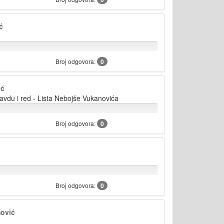
ć
Broj odgovora:
0
ić
avdu i red - Lista Nebojše Vukanovića
Broj odgovora:
0
Broj odgovora:
0
mović