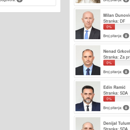
Milan Dunovi
Stranka: DF
0%
Broj pitanja:
8
Nenad Grkov
Stranka: Za pr
0%
Broj pitanja:
8
Edin Ramić
Stranka: SDA
0%
Broj pitanja:
8
Denijal Tulu
Stranka: SDA