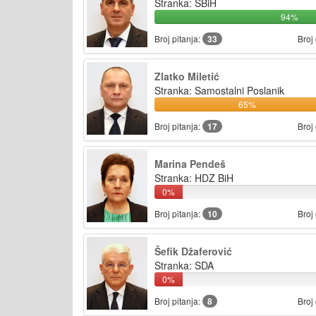
Stranka: SBiH
94%
Broj pitanja:
33
Broj
Zlatko Miletić
Stranka: Samostalni Poslanik
65%
Broj pitanja:
17
Broj
Marina Pendeš
Stranka: HDZ BiH
0%
Broj pitanja:
10
Broj
Šefik Džaferović
Stranka: SDA
0%
Broj pitanja:
8
Broj