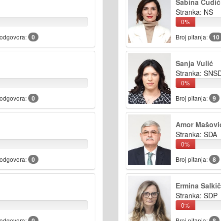
Sabina Ćudić
Stranka: NS
0%
 odgovora:
0
Broj pitanja:
10
Sanja Vulić
Stranka: SNS
0%
 odgovora:
0
Broj pitanja:
9
Amor Mašovi
Stranka: SDA
0%
 odgovora:
0
Broj pitanja:
8
Ermina Salkič
Stranka: SDP
0%
 odgovora:
0
Broj pitanja:
8