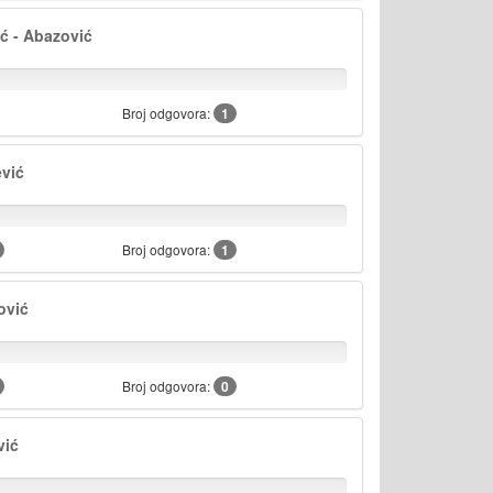
ć - Abazović
Broj odgovora:
1
vić
Broj odgovora:
1
ović
Broj odgovora:
0
vić