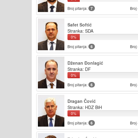
Broj pitanja:
7
Broj
Safet Softić
Stranka: SDA
0%
Broj pitanja:
6
Broj
Dženan Đonlagić
Stranka: DF
0%
Broj pitanja:
6
Broj
Dragan Čović
Stranka: HDZ BiH
0%
Broj pitanja:
6
Broj