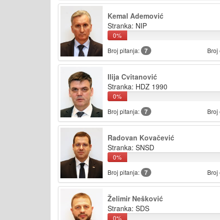
Kemal Ademović
Stranka: NIP
0%
Broj pitanja:
7
Broj
Ilija Cvitanović
Stranka: HDZ 1990
0%
Broj pitanja:
7
Broj
Radovan Kovačević
Stranka: SNSD
0%
Broj pitanja:
7
Broj
Želimir Nešković
Stranka: SDS
0%