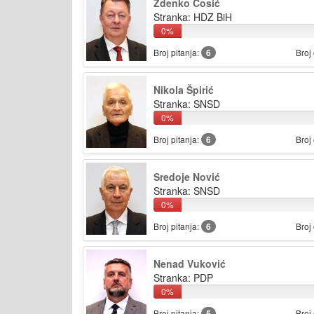
Zdenko Ćosić
Stranka: HDZ BiH
0%
Broj pitanja:
6
Broj
Nikola Špirić
Stranka: SNSD
0%
Broj pitanja:
6
Broj
Sredoje Nović
Stranka: SNSD
0%
Broj pitanja:
6
Broj
Nenad Vuković
Stranka: PDP
0%
Broj pitanja:
5
Broj