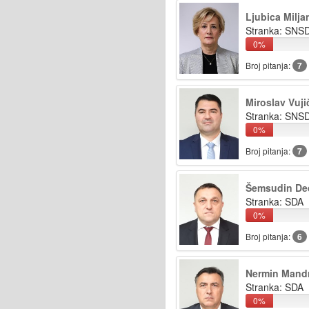
Ljubica Milja
Stranka: SNS
0%
Broj pitanja:
7
Miroslav Vuji
Stranka: SNS
0%
Broj pitanja:
7
Šemsudin De
Stranka: SDA
0%
Broj pitanja:
6
Nermin Mand
Stranka: SDA
0%