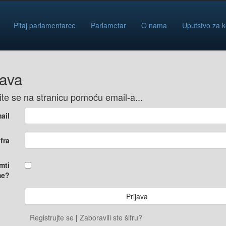
Pitaj parlamentarce
Parlametar
O nama
Uputstvo za k
java
vite se na stranicu pomoću email-a...
ail
ifra
mti
e?
Registrujte se
|
Zaboravili ste šifru?