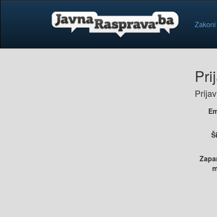
Zakoni
Pri
Prija
Em
Š
Zapa
m