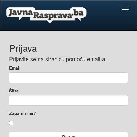
Toggl
naviga
Prijava
Prijavite se na stranicu pomoću email-a...
Email
Šifra
Zapamti me?