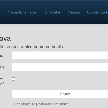
Pitaj parlamentarce
Parlametar
O nama
Uputstvo za k
java
vite se na stranicu pomoću email-a...
ail
ifra
mti
e?
Registrujte se
|
Zaboravili ste šifru?