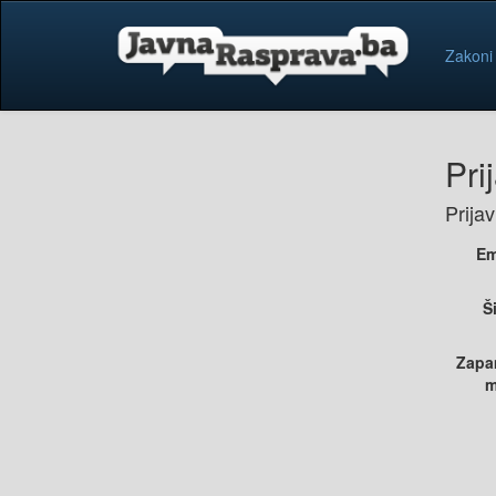
Zakoni
Pri
Prija
Em
Š
Zapa
m