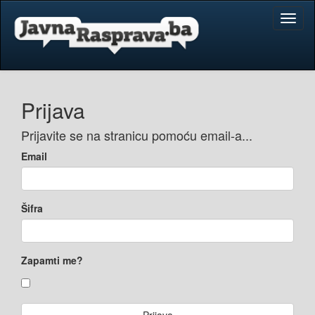
Toggl
naviga
Prijava
Prijavite se na stranicu pomoću email-a...
Email
Šifra
Zapamti me?