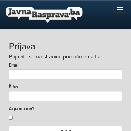
Toggl
naviga
Prijava
Prijavite se na stranicu pomoću email-a...
Email
Šifra
Zapamti me?