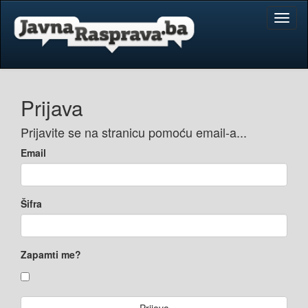
Toggl
naviga
Prijava
Prijavite se na stranicu pomoću email-a...
Email
Šifra
Zapamti me?