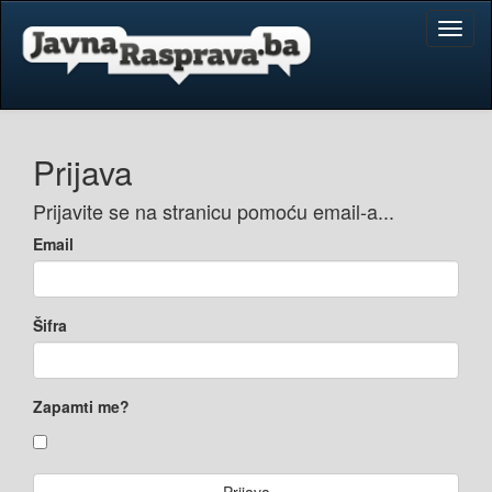
Toggl
naviga
Prijava
Prijavite se na stranicu pomoću email-a...
Email
Šifra
Zapamti me?