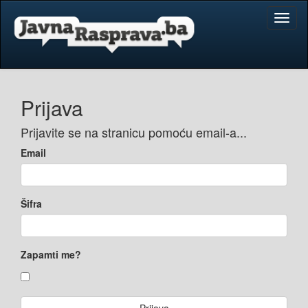
Toggl
naviga
Prijava
Prijavite se na stranicu pomoću email-a...
Email
Šifra
Zapamti me?