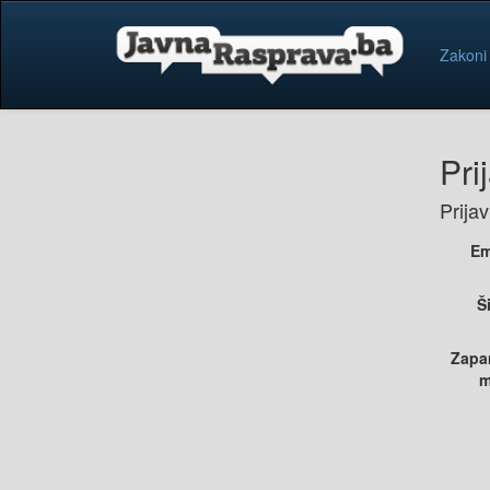
Zakoni
Pri
Prija
Em
Š
Zapa
m