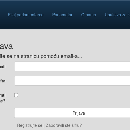
Pitaj parlamentarce
Parlametar
O nama
Uputstvo za k
java
vite se na stranicu pomoću email-a...
ail
ifra
mti
e?
Registrujte se
|
Zaboravili ste šifru?