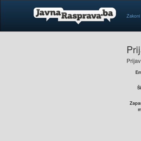
Zakoni
Pri
Prija
Em
Š
Zapa
m