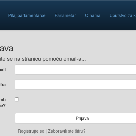
Pitaj parlamentarce
Parlametar
O nama
Uputstvo za k
java
vite se na stranicu pomoću email-a...
ail
ifra
mti
e?
Registrujte se
|
Zaboravili ste šifru?