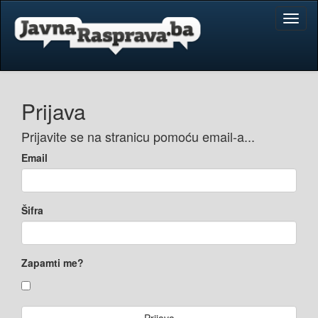
Toggl
naviga
Prijava
Prijavite se na stranicu pomoću email-a...
Email
Šifra
Zapamti me?