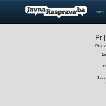
Zakoni
Pri
Prija
Em
Š
Zapa
m