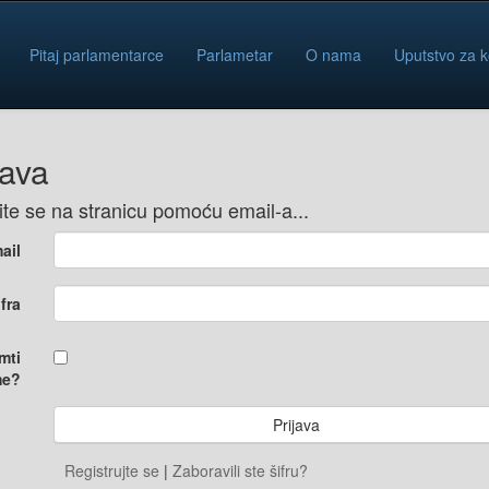
Pitaj parlamentarce
Parlametar
O nama
Uputstvo za k
java
vite se na stranicu pomoću email-a...
ail
ifra
mti
e?
Registrujte se
|
Zaboravili ste šifru?