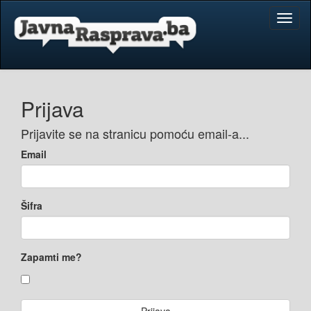
Toggl
naviga
Prijava
Prijavite se na stranicu pomoću email-a...
Email
Šifra
Zapamti me?