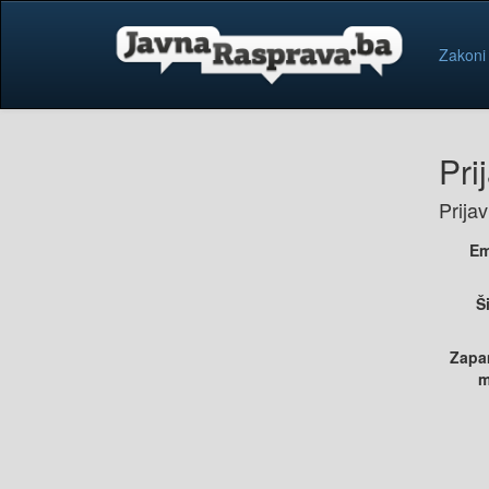
Zakoni
Pri
Prija
Em
Š
Zapa
m