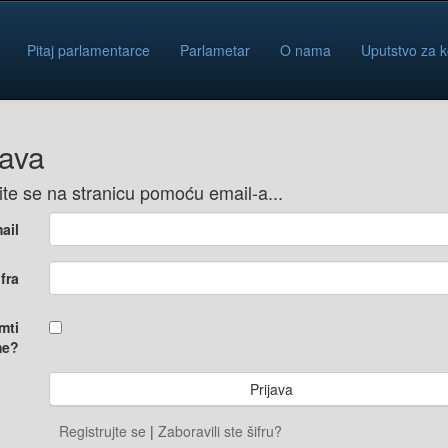
Pitaj parlamentarce
Parlametar
O nama
Uputstvo za k
java
vite se na stranicu pomoću email-a...
ail
ifra
mti
e?
Registrujte se
|
Zaboravili ste šifru?