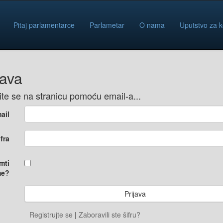
Pitaj parlamentarce
Parlametar
O nama
Uputstvo za k
java
vite se na stranicu pomoću email-a...
ail
ifra
mti
e?
Registrujte se
|
Zaboravili ste šifru?