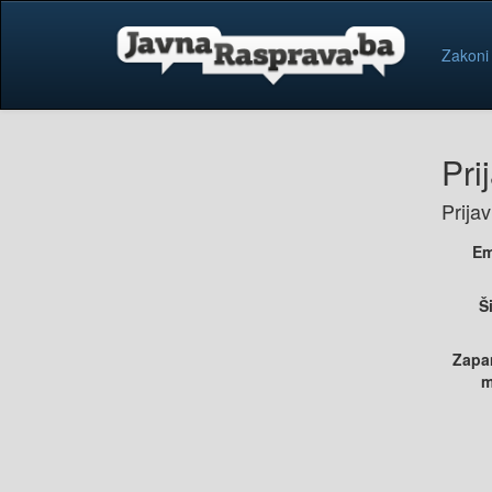
Zakoni
Pri
Prija
Em
Š
Zapa
m