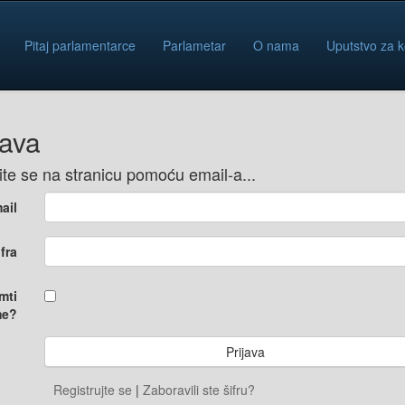
Pitaj parlamentarce
Parlametar
O nama
Uputstvo za k
java
vite se na stranicu pomoću email-a...
ail
ifra
mti
e?
Registrujte se
|
Zaboravili ste šifru?