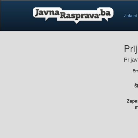
Zakoni
Pri
Prija
Em
Š
Zapa
m