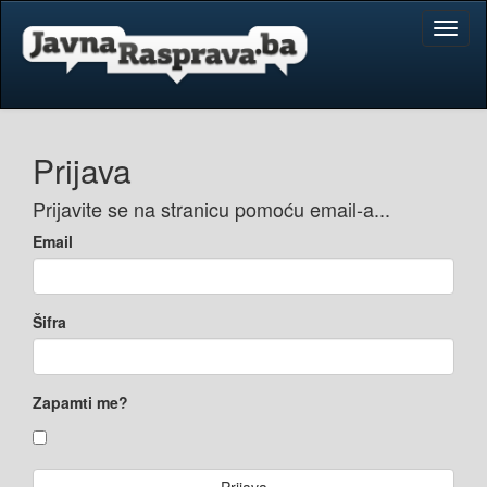
Toggl
naviga
Prijava
Prijavite se na stranicu pomoću email-a...
Email
Šifra
Zapamti me?